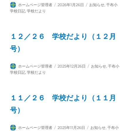
投
投
カ
ホームページ管理者
2026年1月26日
お知らせ
,
干布小
稿
稿
テ
学校日記
,
学校だより
者
日:
ゴ
リ
ー
１２／２６ 学校だより（１２月
号）
投
投
カ
ホームページ管理者
2025年12月26日
お知らせ
,
干布小
稿
稿
テ
学校日記
,
学校だより
者
日:
ゴ
リ
ー
１１／２６ 学校だより（１１月
号）
投
投
カ
ホームページ管理者
2025年11月26日
お知らせ
,
干布小