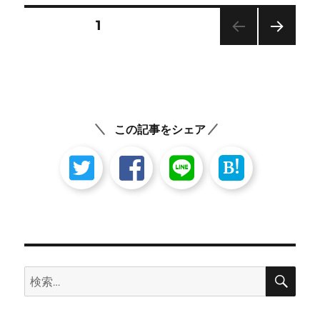
ー
投
固定ページ
1
次の
稿
ペー
ジ
の
ペ
この記事をシェア
ー
B!
ジ
送
り
検
検
索
索: