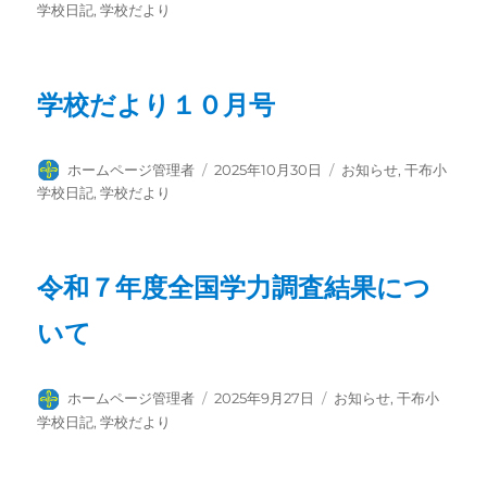
稿
稿
テ
学校日記
,
学校だより
者
日:
ゴ
リ
ー
学校だより１０月号
投
投
カ
ホームページ管理者
2025年10月30日
お知らせ
,
干布小
稿
稿
テ
学校日記
,
学校だより
者
日:
ゴ
リ
ー
令和７年度全国学力調査結果につ
いて
投
投
カ
ホームページ管理者
2025年9月27日
お知らせ
,
干布小
稿
稿
テ
学校日記
,
学校だより
者
日:
ゴ
リ