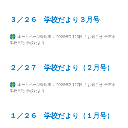
者
日:
ゴ
リ
ー
３／２６ 学校だより３月号
投
投
カ
ホームページ管理者
2026年3月26日
お知らせ
,
干布小
稿
稿
テ
学校日記
,
学校だより
者
日:
ゴ
リ
ー
２／２７ 学校だより（２月号）
投
投
カ
ホームページ管理者
2026年2月27日
お知らせ
,
干布小
稿
稿
テ
学校日記
,
学校だより
者
日:
ゴ
リ
ー
１／２６ 学校だより（１月号）