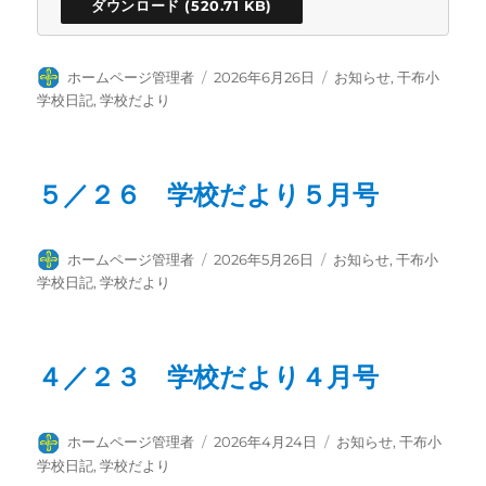
ダウンロード
投
投
カ
ホームページ管理者
2026年6月26日
お知らせ
,
干布小
稿
稿
テ
学校日記
,
学校だより
者
日:
ゴ
リ
ー
５／２６ 学校だより５月号
投
投
カ
ホームページ管理者
2026年5月26日
お知らせ
,
干布小
稿
稿
テ
学校日記
,
学校だより
者
日:
ゴ
リ
ー
４／２３ 学校だより４月号
投
投
カ
ホームページ管理者
2026年4月24日
お知らせ
,
干布小
稿
稿
テ
学校日記
,
学校だより