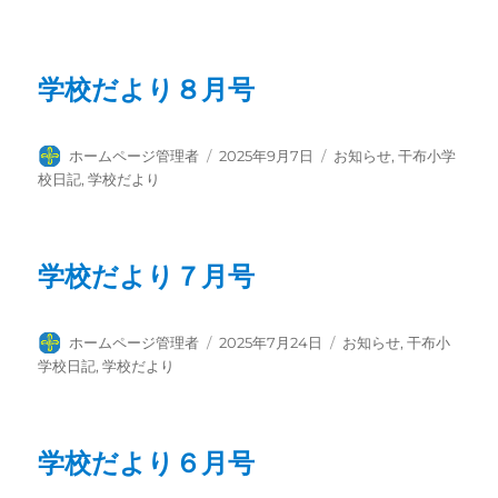
者
日:
ゴ
リ
ー
学校だより８月号
投
投
カ
ホームページ管理者
2025年9月7日
お知らせ
,
干布小学
稿
稿
テ
校日記
,
学校だより
者
日:
ゴ
リ
ー
学校だより７月号
投
投
カ
ホームページ管理者
2025年7月24日
お知らせ
,
干布小
稿
稿
テ
学校日記
,
学校だより
者
日:
ゴ
リ
ー
学校だより６月号