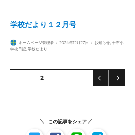
者
日:
ゴ
リ
ー
学校だより１２月号
投
投
カ
ホームページ管理者
2024年12月27日
お知らせ
,
干布小
稿
稿
テ
学校日記
,
学校だより
者
日:
ゴ
リ
ー
投
固定ページ
2
前の
次の
稿
ペー
ペー
ジ
ジ
の
ペ
この記事をシェア