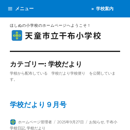
メニュー
学校案内
ほしぬの小学校のホームページへようこそ！
カテゴリー:
学校だより
学校から配布している 学校だより学校便り を公開していま
す。
学校だより９月号
投
投
カ
ホームページ管理者
2025年9月27日
お知らせ
,
干布小
稿
稿
テ
学校日記
,
学校だより