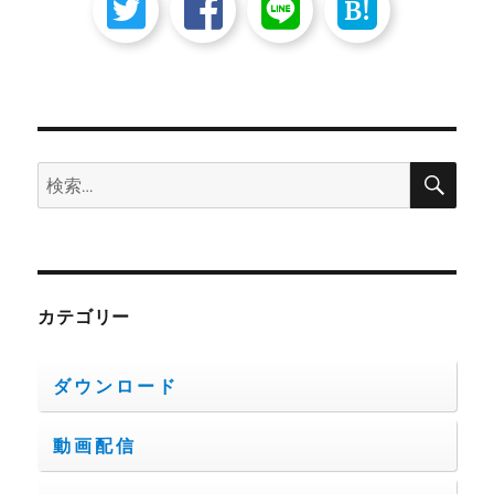
ー
B!
ジ
送
り
検
検
索
索:
カテゴリー
ダウンロード
動画配信