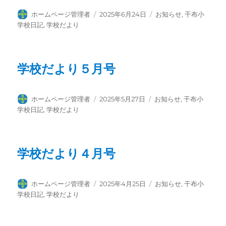
投
投
カ
ホームページ管理者
2025年6月24日
お知らせ
,
干布小
稿
稿
テ
学校日記
,
学校だより
者
日:
ゴ
リ
ー
学校だより５月号
投
投
カ
ホームページ管理者
2025年5月27日
お知らせ
,
干布小
稿
稿
テ
学校日記
,
学校だより
者
日:
ゴ
リ
ー
学校だより４月号
投
投
カ
ホームページ管理者
2025年4月25日
お知らせ
,
干布小
稿
稿
テ
学校日記
,
学校だより
者
日:
ゴ
リ
ー