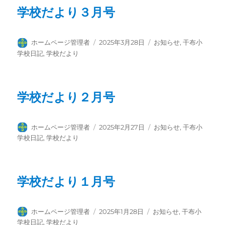
学校だより３月号
投
投
カ
ホームページ管理者
2025年3月28日
お知らせ
,
干布小
稿
稿
テ
学校日記
,
学校だより
者
日:
ゴ
リ
ー
学校だより２月号
投
投
カ
ホームページ管理者
2025年2月27日
お知らせ
,
干布小
稿
稿
テ
学校日記
,
学校だより
者
日:
ゴ
リ
ー
学校だより１月号
投
投
カ
ホームページ管理者
2025年1月28日
お知らせ
,
干布小
稿
稿
テ
学校日記
,
学校だより