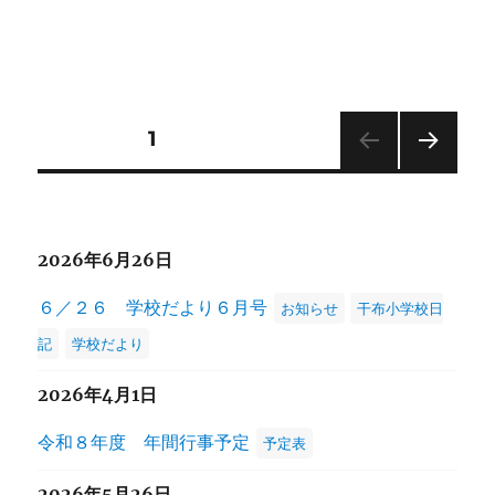
投
固定ページ
1
次の
稿
ペー
ジ
の
2026年6月26日
ペ
６／２６ 学校だより６月号
お知らせ
干布小学校日
ー
記
学校だより
2026年4月1日
ジ
令和８年度 年間行事予定
予定表
送
2026年5月26日