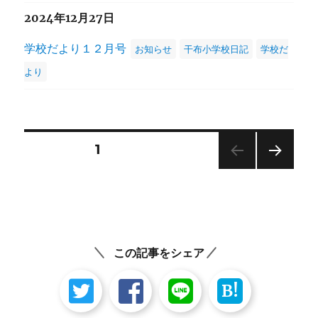
2024年12月27日
学校だより１２月号
お知らせ
干布小学校日記
学校だ
より
投
固定ページ
1
次の
稿
ペー
ジ
の
ペ
この記事をシェア
ー
B!