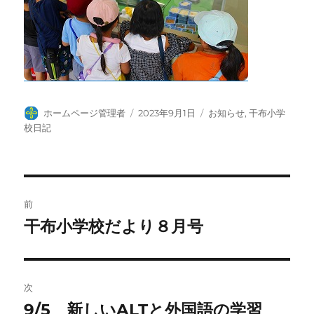
投
投
カ
ホームページ管理者
2023年9月1日
お知らせ
,
干布小学
稿
稿
テ
校日記
者
日:
ゴ
リ
ー
投
前
稿
干布小学校だより８月号
前
の
ナ
投
ビ
稿:
次
ゲ
9/5 新しいALTと外国語の学習
次