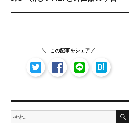
の
ー
投
シ
稿:
ョ
ン
この記事をシェア
B!
検
検
索
索: