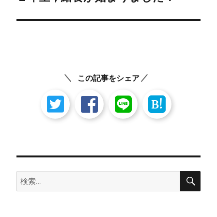
の
ー
投
シ
稿:
ョ
ン
この記事をシェア
B!
検
検
索
索: