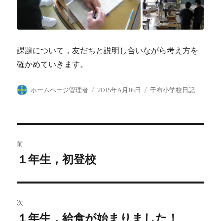
課題について，友だちと説明し合いながら考え方を
確かめていきます。
投
投
カ
ホームページ管理者
2015年4月16日
干布小学校日記
稿
稿
テ
者
日:
ゴ
リ
ー
投
前
稿
１年生，初登校
前
の
ナ
投
ビ
稿:
次
ゲ
１年生，給食が始まりました！
次