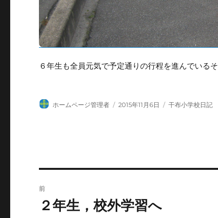
６年生も全員元気で予定通りの行程を進んでいる
投
投
カ
ホームページ管理者
2015年11月6日
干布小学校日記
稿
稿
テ
者
日:
ゴ
リ
ー
投
前
稿
２年生，校外学習へ
前
の