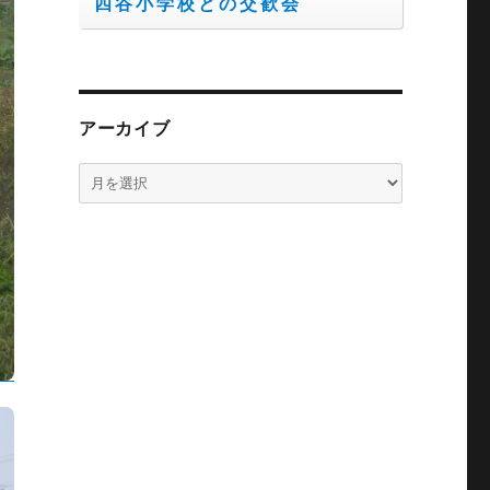
四谷小学校との交歓会
アーカイブ
ア
ー
カ
イ
ブ