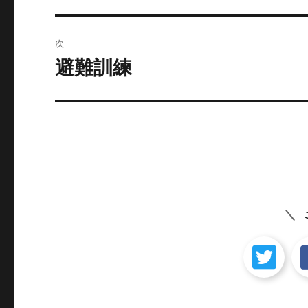
ナ
投
ビ
稿:
次
ゲ
避難訓練
次
の
ー
投
シ
稿:
ョ
ン