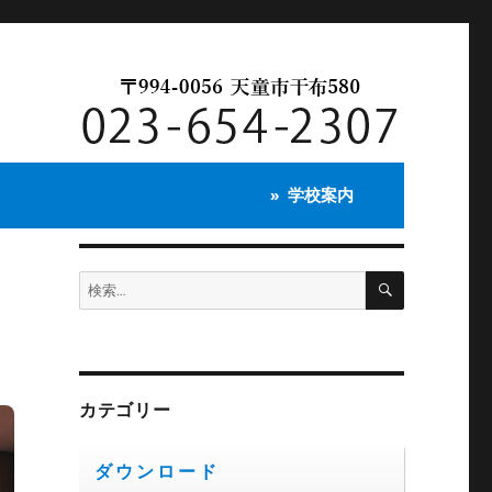
学校案内
検
検
索
索:
カテゴリー
ダウンロード