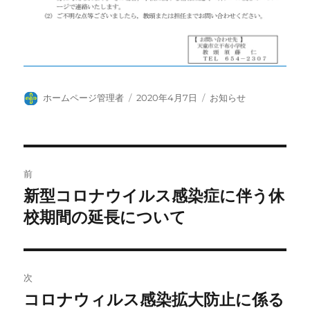
投
投
カ
ホームページ管理者
2020年4月7日
お知らせ
稿
稿
テ
者
日:
ゴ
リ
ー
投
前
稿
新型コロナウイルス感染症に伴う休
前
の
校期間の延長について
ナ
投
ビ
稿:
ゲ
次
コロナウィルス感染拡大防止に係る
次
ー