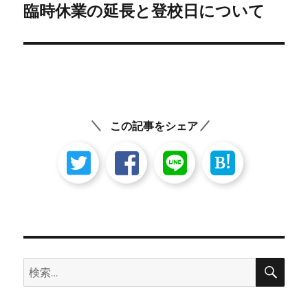
の
臨時休業の延長と登校日について
シ
投
稿:
ョ
ン
この記事をシェア
B!
検
検
索
索: