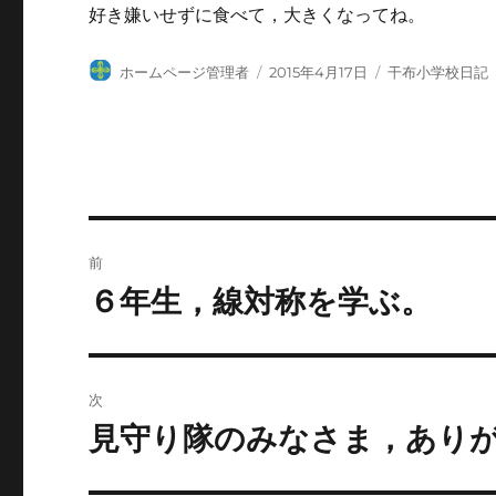
好き嫌いせずに食べて，大きくなってね。
投
投
カ
ホームページ管理者
2015年4月17日
干布小学校日記
稿
稿
テ
者
日:
ゴ
リ
ー
投
前
稿
６年生，線対称を学ぶ。
前
の
ナ
投
ビ
稿:
次
ゲ
見守り隊のみなさま，あり
次
の
ー
投