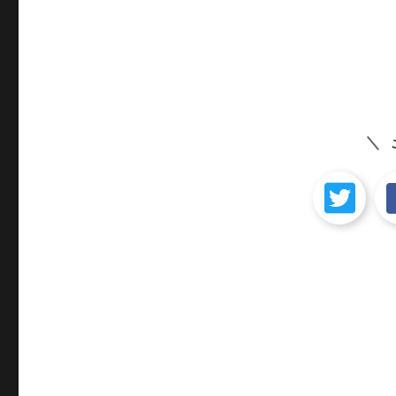
シ
稿:
ョ
ン