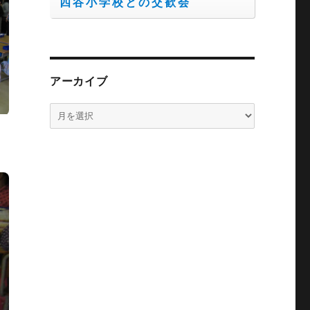
四谷小学校との交歓会
アーカイブ
ア
ー
カ
イ
ブ