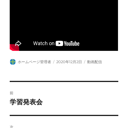
投
投
カ
ホームページ管理者
2020年12月2日
動画配信
稿
稿
テ
者
日:
ゴ
リ
ー
投
前
稿
学習発表会
前
の
ナ
投
ビ
稿:
次