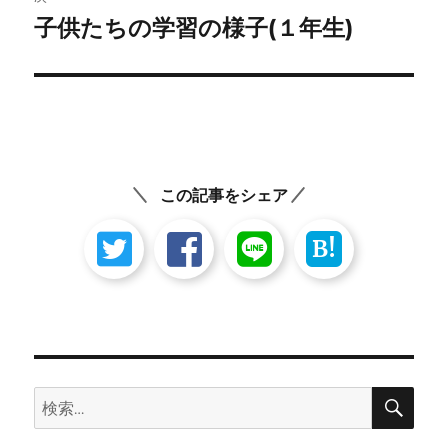
ゲ
子供たちの学習の様子(１年生)
次
の
ー
投
シ
稿:
ョ
ン
この記事をシェア
B!
検
検
索
索: