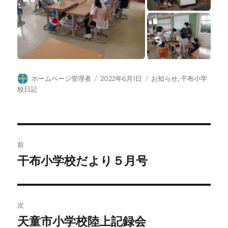
投
投
カ
ホームページ管理者
2022年6月1日
お知らせ
,
干布小学
稿
稿
テ
校日記
者
日:
ゴ
リ
ー
投
前
稿
干布小学校だより５月号
前
の
ナ
投
ビ
稿:
次
ゲ
天童市小学校陸上記録会
次