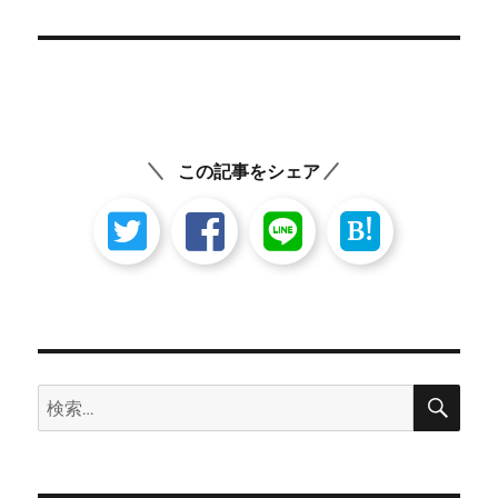
の
ー
投
シ
稿:
ョ
ン
この記事をシェア
B!
検
検
索
索: