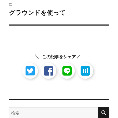
ビ
稿:
次
ゲ
グラウンドを使って
次
の
ー
投
シ
稿:
ョ
ン
この記事をシェア
B!
検
検
索