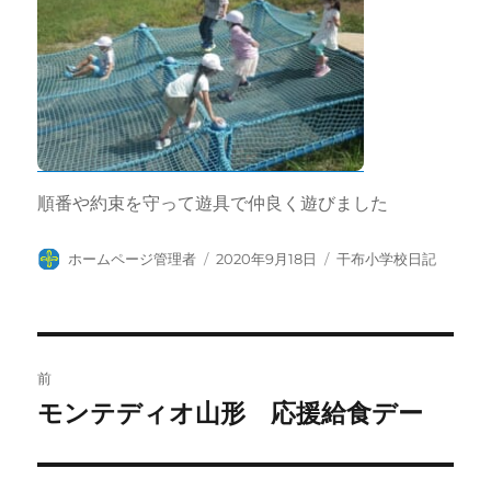
順番や約束を守って遊具で仲良く遊びました
投
投
カ
ホームページ管理者
2020年9月18日
干布小学校日記
稿
稿
テ
者
日:
ゴ
リ
ー
投
前
稿
モンテディオ山形 応援給食デー
前
の
ナ
投