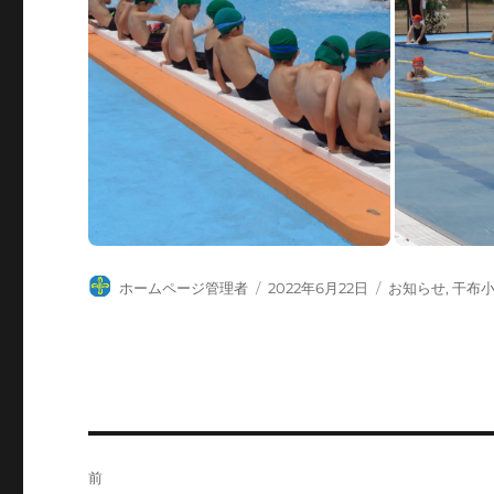
投
投
カ
ホームページ管理者
2022年6月22日
お知らせ
,
干布
稿
稿
テ
者
日:
ゴ
リ
ー
投
前