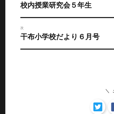
稿
校内授業研究会５年生
前
の
ナ
投
ビ
稿:
次
ゲ
干布小学校だより６月号
次
の
ー
投
シ
稿:
ョ
ン