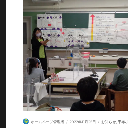
投
投
カ
ホームページ管理者
2022年11月25日
お知らせ
,
干布
稿
稿
テ