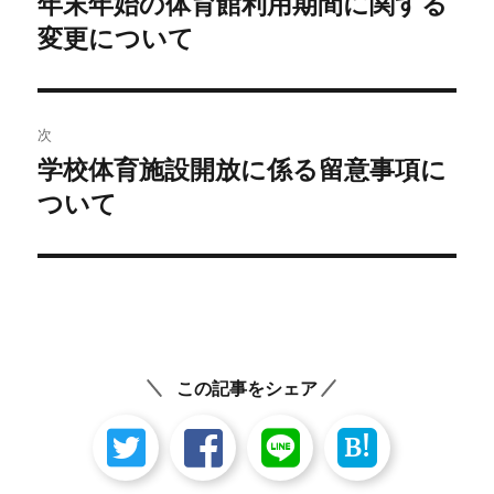
年末年始の体育館利用期間に関する
前
の
変更について
ナ
投
ビ
稿:
ゲ
次
学校体育施設開放に係る留意事項に
次
ー
の
ついて
シ
投
稿:
ョ
ン
この記事をシェア
B!