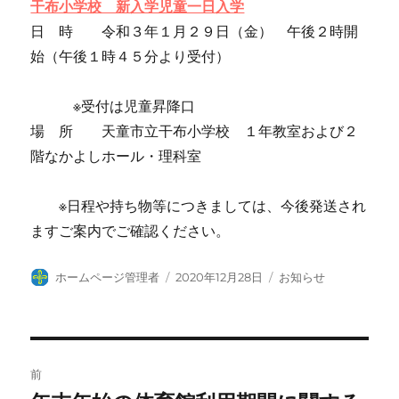
干布小学校 新入学児童一日入学
日 時 令和３年１月２９日（金） 午後２時開
始（午後１時４５分より受付）
※受付は児童昇降口
場 所 天童市立干布小学校 １年教室および２
階なかよしホール・理科室
※日程や持ち物等につきましては、今後発送され
ますご案内でご確認ください。
投
投
カ
ホームページ管理者
2020年12月28日
お知らせ
稿
稿
テ
者
日:
ゴ
リ
ー
投
前
稿