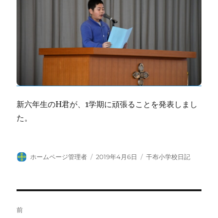
新六年生のH君が、1学期に頑張ることを発表しまし
た。
投
投
カ
ホームページ管理者
2019年4月6日
干布小学校日記
稿
稿
テ
者
日:
ゴ
リ
ー
投
前