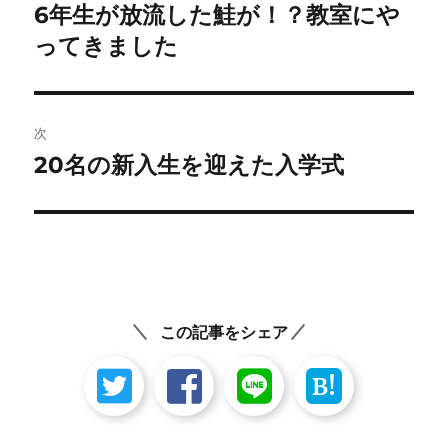
稿
6年生が放流した鮭が！？教室にや
前
の
ってきました
ナ
投
ビ
稿:
ゲ
次
20名の新入生を迎えた入学式
次
ー
の
シ
投
稿:
ョ
ン
この記事をシェア
B!