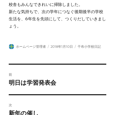
校舎もみんなできれいに掃除しました。
新たな気持ちで、次の学年につなぐ後期後半の学校
生活を、6年生を先頭にして、つくりだしていきまし
ょう。
投
投
カ
ホームページ管理者
2018年1月10日
干布小学校日記
稿
稿
テ
者
日:
ゴ
リ
ー
投
前
稿
明日は学習発表会
前
の
ナ
投
ビ
稿:
次
ゲ
新年の催し
次