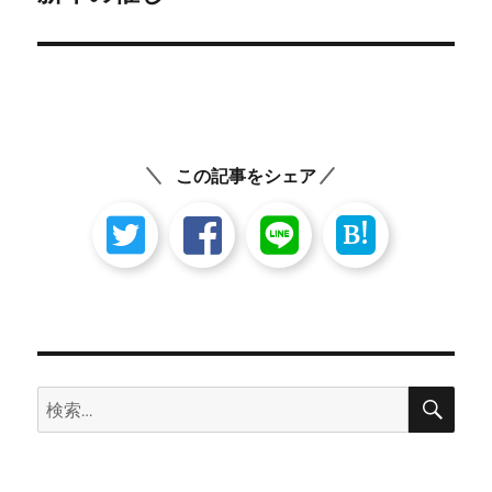
の
ー
投
シ
稿:
ョ
ン
この記事をシェア
B!
検
検
索
索: