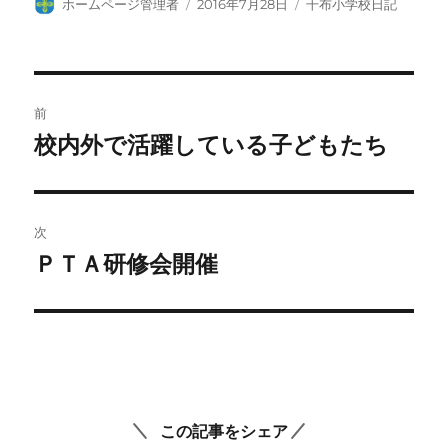
投
投
カ
ホームページ管理者
2016年7月28日
干布小学校日記
稿
稿
テ
者
日:
ゴ
リ
ー
投
前
稿
校内外で活躍している子どもたち
前
の
ナ
投
ビ
稿:
次
ゲ
ＰＴＡ研修会開催
次
の
ー
投
シ
稿:
ョ
ン
この記事をシェア