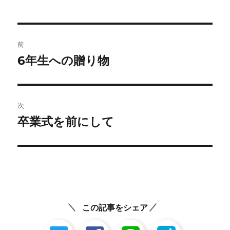
者
日:
ゴ
リ
ー
投
前
稿
6年生への贈り物
前
の
ナ
投
ビ
稿:
次
ゲ
卒業式を前にして
次
の
ー
投
シ
稿:
ョ
ン
この記事をシェア