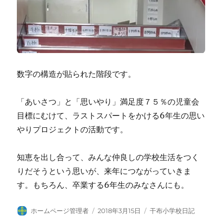
数字の構造が貼られた階段です。
「あいさつ」と「思いやり」満足度７５％の児童会
目標にむけて、ラストスパートをかける6年生の思い
やりプロジェクトの活動です。
知恵を出し合って、みんな仲良しの学校生活をつく
りだそうという思いが、来年につながっていきま
す。もちろん、卒業する6年生のみなさんにも。
投
投
カ
ホームページ管理者
2018年3月15日
干布小学校日記
稿
稿
テ