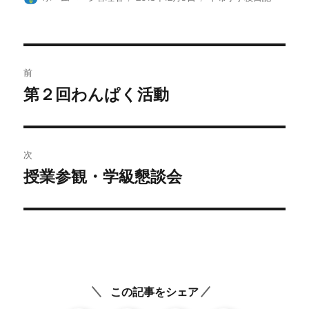
稿
稿
テ
者
日:
ゴ
リ
ー
投
前
稿
第２回わんぱく活動
前
の
ナ
投
ビ
稿:
次
ゲ
授業参観・学級懇談会
次
の
ー
投
シ
稿:
ョ
ン
この記事をシェア