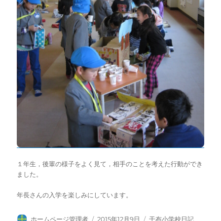
１年生，後輩の様子をよく見て，相手のことを考えた行動ができ
ました。
年長さんの入学を楽しみにしています。
投
投
カ
ホームページ管理者
2015年12月9日
干布小学校日記