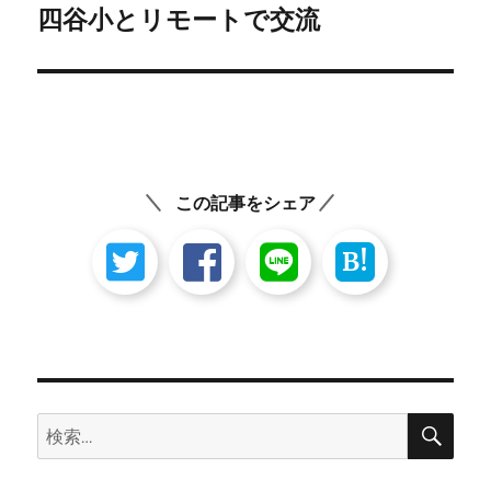
ゲ
四谷小とリモートで交流
次
の
ー
投
シ
稿:
ョ
ン
この記事をシェア
B!
検
検
索
索: