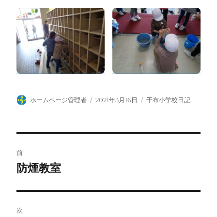
投
投
カ
ホームページ管理者
2021年3月16日
干布小学校日記
稿
稿
テ
者
日:
ゴ
リ
ー
投
前
稿
防煙教室
前
の
ナ
投
ビ
稿:
次