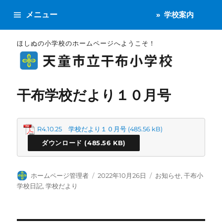
メニュー
学校案内
ほしぬの小学校のホームページへようこそ！
干布学校だより１０月号
R4.10.25 学校だより１０月号
ダウンロード
投
投
カ
ホームページ管理者
2022年10月26日
お知らせ
,
干布小
稿
稿
テ
学校日記
,
学校だより
者
日:
ゴ
リ
ー