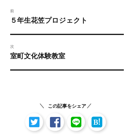
投
前
稿
５年生花笠プロジェクト
前
の
ナ
投
ビ
稿:
次
ゲ
室町文化体験教室
次
の
ー
投
シ
稿:
ョ
ン
この記事をシェア
B!