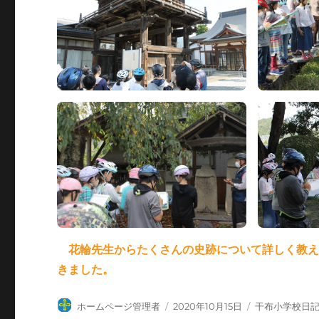
花輪先生からたくさんの史跡について詳しく教
きました。
投
投
カ
ホームページ管理者
2020年10月15日
干布小学校日