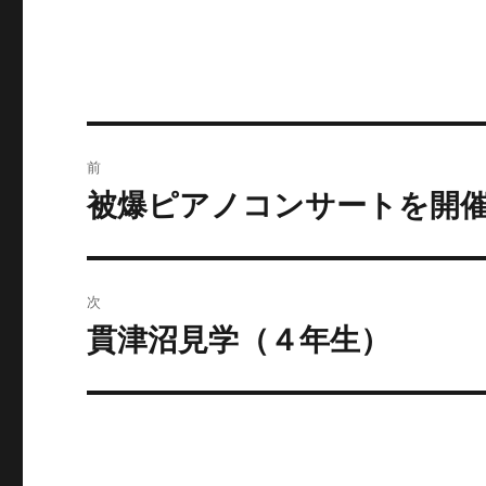
稿
稿
テ
者
日:
ゴ
リ
ー
投
前
稿
被爆ピアノコンサートを開
前
の
ナ
投
ビ
稿:
次
ゲ
貫津沼見学（４年生）
次
の
ー
投
シ
稿:
ョ