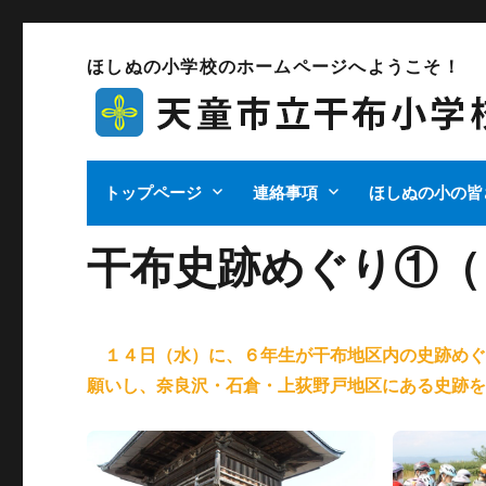
ほしぬの小学校のホームページへようこそ！
トップページ
連絡事項
ほしぬの小の皆
干布史跡めぐり①（
１４日（水）に、６年生が干布地区内の史跡め
願いし、奈良沢・石倉・上荻野戸地区にある史跡