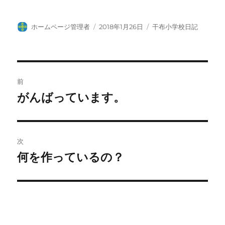
投
投
カ
ホームページ管理者
2018年1月26日
干布小学校日記
稿
稿
テ
者
日:
ゴ
リ
ー
投
前
稿
がんばっています。
前
の
ナ
投
ビ
稿:
次
ゲ
何を作っているの？
次
の
ー
投
シ
稿:
ョ