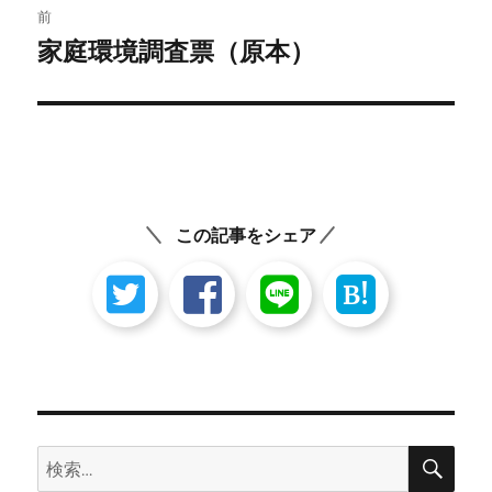
前
稿
家庭環境調査票（原本）
前
の
ナ
投
ビ
稿:
ゲ
ー
この記事をシェア
シ
B!
ョ
ン
検
検
索
索: