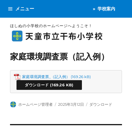
メニュー
学校案内
ほしぬの小学校のホームページへようこそ！
家庭環境調査票（記入例）
家庭環境調査票_（記入例）
ダウンロード
投
投
カ
ホームページ管理者
2025年3月12日
ダウンロード
稿
稿
テ
者
日:
ゴ
リ
ー
投