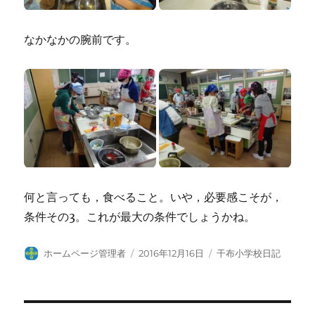
なかなかの腕前です。
何と言っても，食べること。いや，必要感こそが，
条件その3。これが最大の条件でしょうかね。
投
投
カ
ホームページ管理者
2016年12月16日
干布小学校日記
稿
稿
テ
者
日:
ゴ
リ
ー