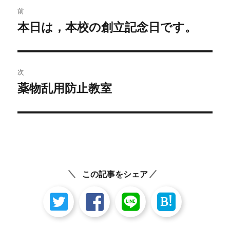
投
前
稿
本日は，本校の創立記念日です。
前
の
ナ
投
ビ
稿:
次
ゲ
薬物乱用防止教室
次
の
ー
投
シ
稿:
ョ
ン
この記事をシェア
B!