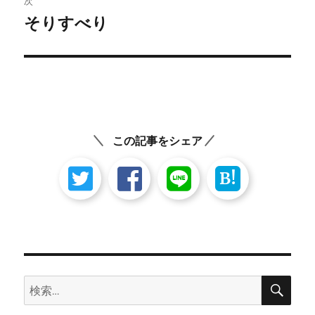
次
ゲ
そりすべり
次
の
ー
投
シ
稿:
ョ
ン
この記事をシェア
B!
検
検
索
索: