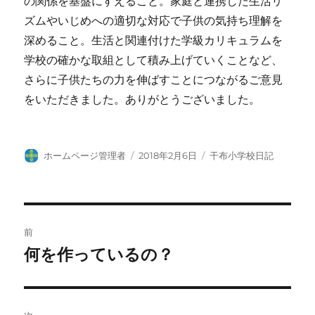
の関係を基盤にすえること。家庭と連携した生活リ
ズムやいじめへの適切な対応で子供の気持ち理解を
深めること。生活と関連付けた学級カリキュラムを
学校の確かな取組として積み上げていくことなど、
さらに子供たちの力を伸ばすことにつながるご意見
をいただきました。ありがとうございました。
投
投
カ
ホームページ管理者
2018年2月6日
干布小学校日記
稿
稿
テ
者
日:
ゴ
リ
ー
投
前
稿
何を作っているの？
前
の
ナ
投
ビ
稿: