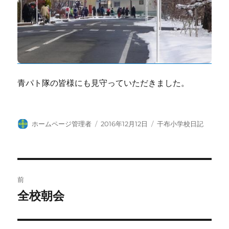
青パト隊の皆様にも見守っていただきました。
投
投
カ
ホームページ管理者
2016年12月12日
干布小学校日記
稿
稿
テ
者
日:
ゴ
リ
ー
投
前
稿
全校朝会
前
の
ナ
投