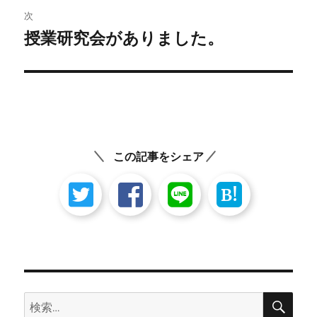
ビ
稿:
次
ゲ
授業研究会がありました。
次
の
ー
投
シ
稿:
ョ
ン
この記事をシェア
B!
検
検
索