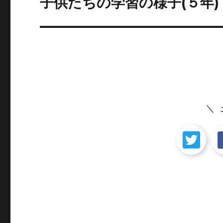
子供たちの学習の様子(５年)
次
の
ー
投
シ
稿:
ョ
ン