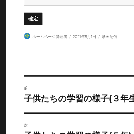
投
投
カ
ホームページ管理者
2021年5月1日
動画配信
稿
稿
テ
者
日:
ゴ
リ
ー
投
前
稿
子供たちの学習の様子(３年生
前
の
ナ
投
ビ
稿:
次
ゲ