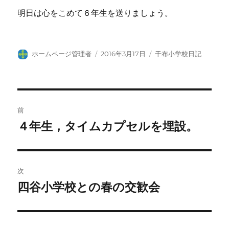
明日は心をこめて６年生を送りましょう。
投
投
カ
ホームページ管理者
2016年3月17日
干布小学校日記
稿
稿
テ
者
日:
ゴ
リ
ー
投
前
稿
４年生，タイムカプセルを埋設。
前
の
ナ
投
ビ
稿:
次
ゲ
四谷小学校との春の交歓会
次
の
ー
投