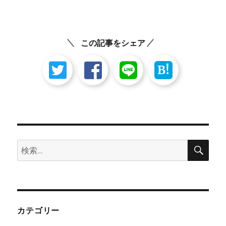
シ
稿:
ョ
ン
この記事をシェア
B!
検
検
索
索:
カテゴリー