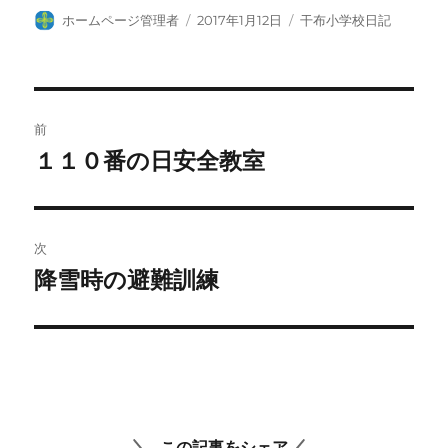
投
投
カ
ホームページ管理者
2017年1月12日
干布小学校日記
稿
稿
テ
者
日:
ゴ
リ
ー
投
前
稿
１１０番の日安全教室
前
の
ナ
投
ビ
稿:
次
ゲ
降雪時の避難訓練
次
の
ー
投
シ
稿:
ョ
ン
この記事をシェア