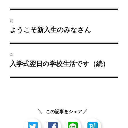
者
日:
ゴ
リ
ー
投
前
稿
ようこそ新入生のみなさん
前
の
ナ
投
ビ
稿:
次
ゲ
入学式翌日の学校生活です（続）
次
の
ー
投
シ
稿:
ョ
ン
この記事をシェア
B!