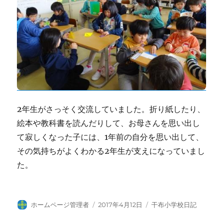
2年生がさっそく交流していました。折り紙したり、
絵本や教科書を読んだりして、お母さんを思い出し
て寂しくなった子には、1年前の自分を思い出して、
その気持ちがよくわかる2年生が支えになっていまし
た。
投
投
カ
ホームページ管理者
2017年4月12日
干布小学校日記
稿
稿
テ