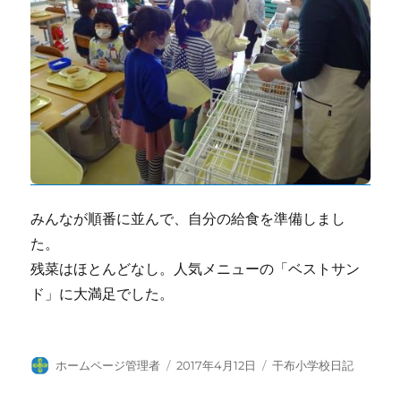
みんなが順番に並んで、自分の給食を準備しまし
た。
残菜はほとんどなし。人気メニューの「ベストサン
ド」に大満足でした。
投
投
カ
ホームページ管理者
2017年4月12日
干布小学校日記
稿
稿
テ