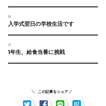
者
日:
ゴ
リ
ー
投
前
稿
入学式翌日の学校生活です
前
の
ナ
投
ビ
稿:
次
ゲ
1年生、給食当番に挑戦
次
の
ー
投
シ
稿:
ョ
ン
この記事をシェア
B!