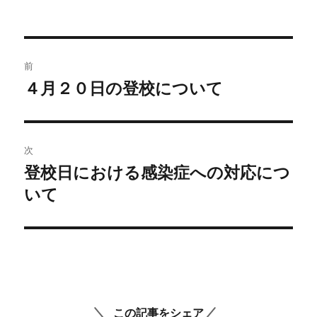
稿
稿
テ
者
日:
ゴ
リ
ー
投
前
稿
４月２０日の登校について
前
の
ナ
投
ビ
稿:
次
ゲ
登校日における感染症への対応につ
次
の
いて
ー
投
シ
稿:
ョ
ン
この記事をシェア