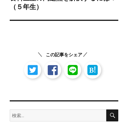
ー
の
（５年生）
シ
投
稿:
ョ
ン
この記事をシェア
B!
検
検
索
索: