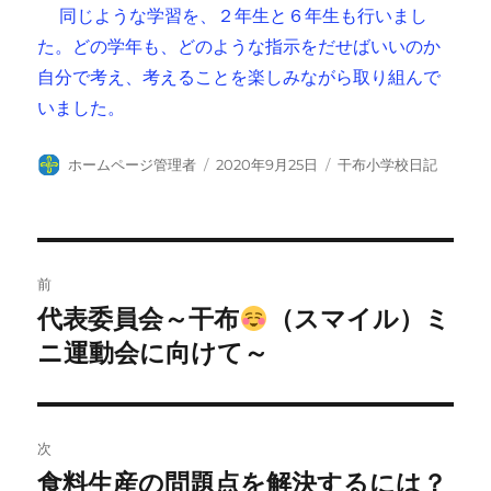
同じような学習を、２年生と６年生も行いまし
た。どの学年も、どのような指示をだせばいいのか
自分で考え、考えることを楽しみながら取り組んで
いました。
投
投
カ
ホームページ管理者
2020年9月25日
干布小学校日記
稿
稿
テ
者
日:
ゴ
リ
ー
投
前
稿
代表委員会～干布
（スマイル）ミ
前
の
ニ運動会に向けて～
ナ
投
ビ
稿:
ゲ
次
食料生産の問題点を解決するには？
次