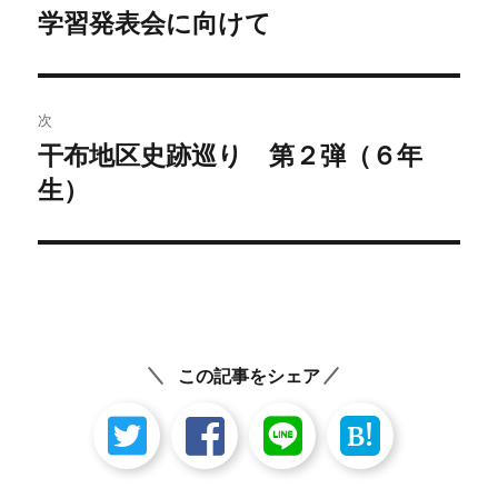
稿
学習発表会に向けて
前
の
ナ
投
ビ
稿:
次
ゲ
干布地区史跡巡り 第２弾（６年
次
の
生）
ー
投
シ
稿:
ョ
ン
この記事をシェア
B!