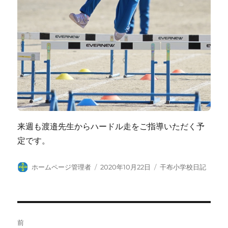
来週も渡邉先生からハードル走をご指導いただく予
定です。
投
投
カ
ホームページ管理者
2020年10月22日
干布小学校日記
稿
稿
テ
者
日:
ゴ
リ
ー
投
前