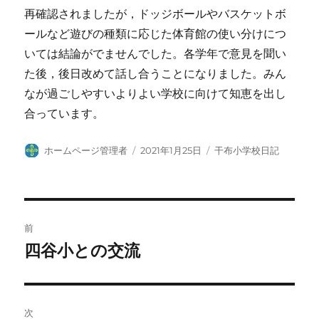
再確認されましたが，ドッジボールやバスケットボ
ールなど遊びの種類に応じた体育館の使い分けにつ
いては結論がでませんでした。各学年で意見を聞い
た後，後日改めて話し合うことになりました。みん
なが過ごしやすいよりよい学校に向けて知恵を出し
合っています。
投
投
カ
ホームページ管理者
2021年1月25日
干布小学校日記
稿
稿
テ
者
日:
ゴ
リ
ー
投
前
稿
四谷小との交流
前
の
ナ
投
ビ
稿:
次