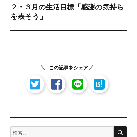
ゲ
２・３月の生活目標「感謝の気持ち
次
の
を表そう」
ー
投
シ
稿:
ョ
ン
この記事をシェア
B!
検
検
索