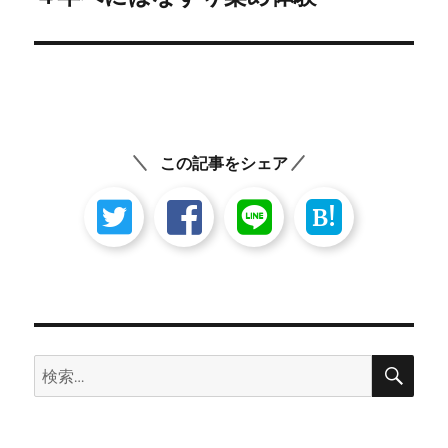
の
ー
投
シ
稿:
ョ
ン
この記事をシェア
B!
検
検
索
索: