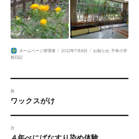
投
投
カ
ホームページ管理者
2022年7月8日
お知らせ
,
干布小学
稿
稿
テ
校日記
者
日:
ゴ
リ
ー
投
前
稿
ワックスがけ
前
の
ナ
投
ビ
稿:
次
ゲ
４年べにばなすり染め体験
次