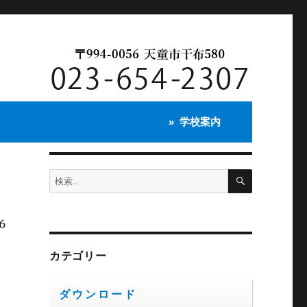
学校案内
す
検
検
索
索:
6
カテゴリー
ダウンロード