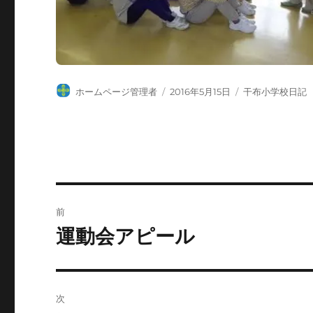
投
投
カ
ホームページ管理者
2016年5月15日
干布小学校日記
稿
稿
テ
者
日:
ゴ
リ
ー
投
前
稿
運動会アピール
前
の
ナ
投
ビ
稿:
次