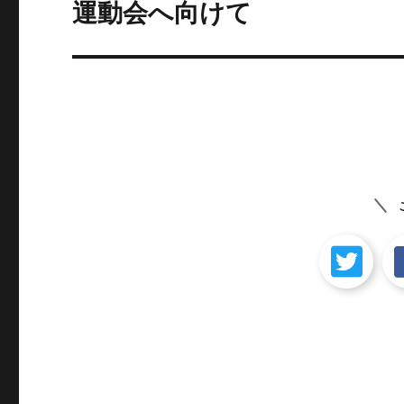
ゲ
運動会へ向けて
次
の
ー
投
シ
稿:
ョ
ン