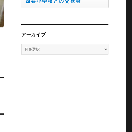
四谷小学校との交歓会
アーカイブ
ア
ー
カ
イ
ブ